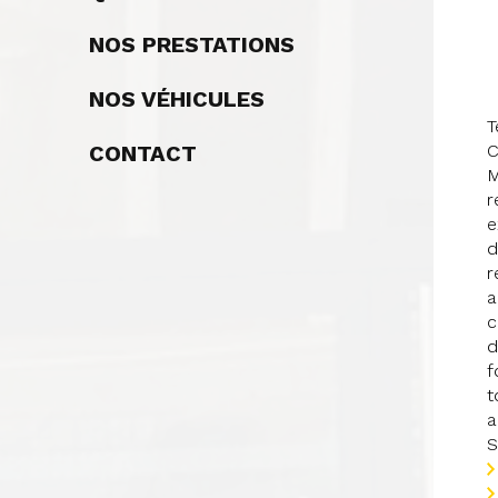
NOS PRESTATIONS
NOS VÉHICULES
T
CONTACT
C
M
r
e
d
r
a
c
d
f
t
a
S