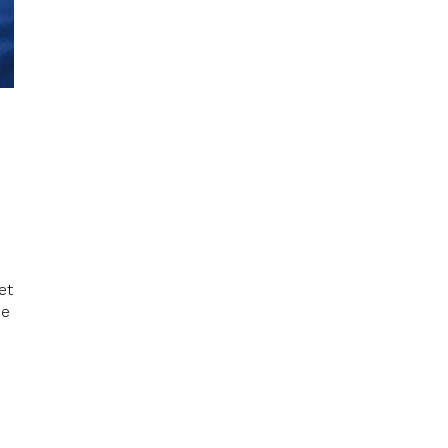
et
ce