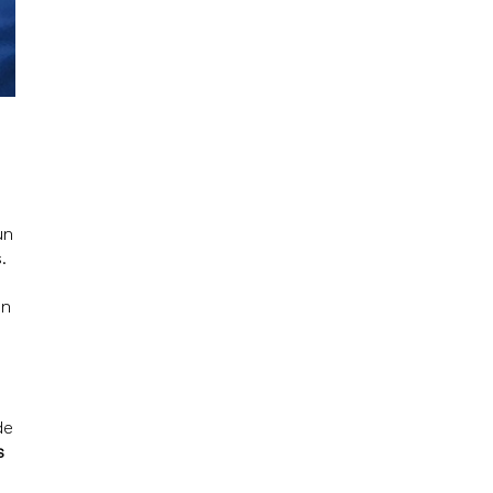
un
.
in
de
s