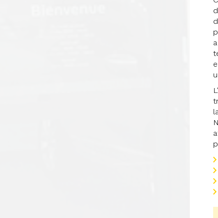
d
d
p
a
t
e
u
L
t
l
N
a
p