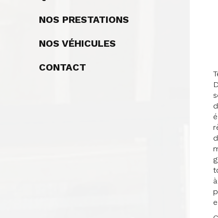
NOS PRESTATIONS
NOS VÉHICULES
CONTACT
T
D
s
d
é
r
d
m
g
t
à
p
e
C