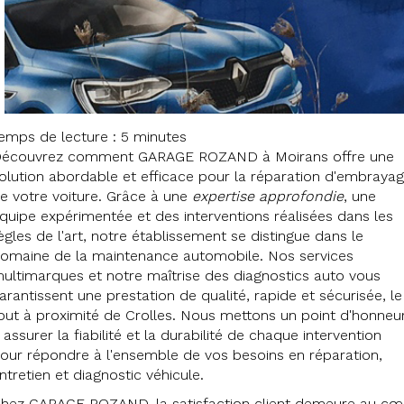
emps de lecture : 5 minutes
écouvrez comment GARAGE ROZAND à Moirans offre une
olution abordable et efficace pour la réparation d'embraya
e votre voiture. Grâce à une
expertise approfondie
, une
quipe expérimentée et des interventions réalisées dans les
ègles de l'art, notre établissement se distingue dans le
omaine de la maintenance automobile. Nos services
ultimarques et notre maîtrise des diagnostics auto vous
arantissent une prestation de qualité, rapide et sécurisée, le
out à proximité de Crolles. Nous mettons un point d'honneu
 assurer la fiabilité et la durabilité de chaque intervention
our répondre à l'ensemble de vos besoins en réparation,
ntretien et diagnostic véhicule.
hez GARAGE ROZAND, la satisfaction client demeure au cœ