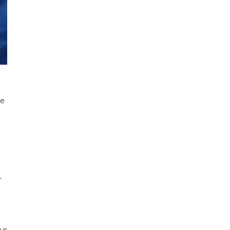
ge
r
ur