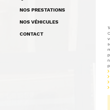
NOS PRESTATIONS
NOS VÉHICULES
T
CONTACT
C
v
s
m
p
n
p